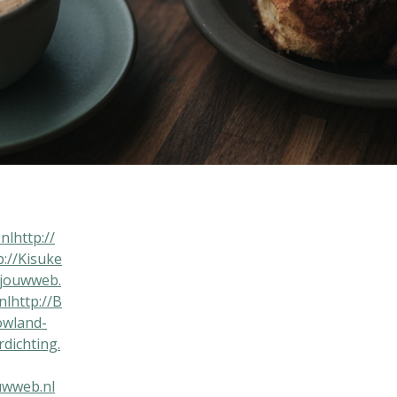
nl
http://
p://Kisuke
t.jouwweb.
nl
http://B
owland-
rdichting.
uwweb.nl