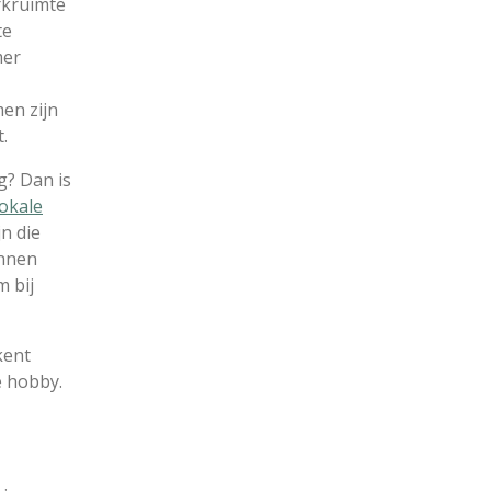
erkruimte
te
mer
en zijn
t.
g? Dan is
lokale
jn die
unnen
m bij
kent
e hobby.