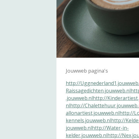
Jouwweb pagina's
http://Uggnederland1.jouwweb.
Raissagedichten.jouwweb.nl
htt
.jouwweb.nl
http://Kinderarties
nl
http://Chalettehuur.jouwweb.
allonartiest.jouwweb.nl
http://L
kennels.jouwweb.nl
http://Kelde
jouwweb.nl
http://Water-in-
kelder.jouwweb.nl
http://Nex.jo