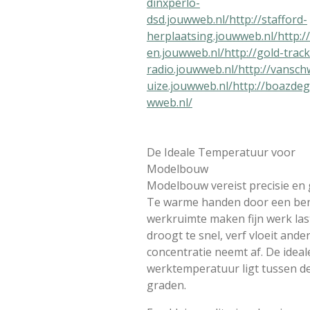
dinxperlo-
dsd.jouwweb.nl/
http://stafford-
herplaatsing.jouwweb.nl/
http:/
en.jouwweb.nl/
http://gold-track
radio.jouwweb.nl/
http://vansc
uize.jouwweb.nl/
http://boazdeg
wweb.nl/
De Ideale Temperatuur voor
Modelbouw
Modelbouw vereist precisie en 
Te warme handen door een b
werkruimte maken fijn werk last
droogt te snel, verf vloeit ander
concentratie neemt af. De ideal
werktemperatuur ligt tussen de
graden.