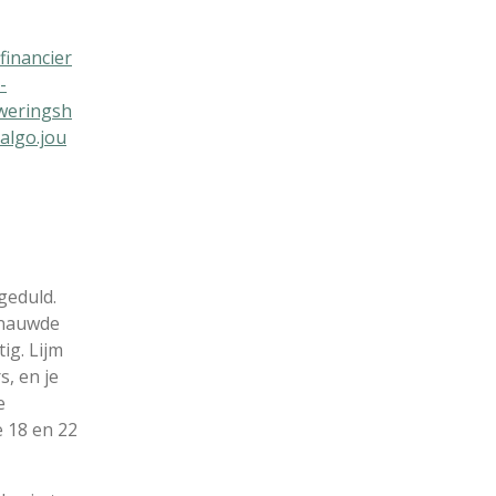
/financier
-
hweringsh
algo.jou
geduld.
enauwde
ig. Lijm
s, en je
e
 18 en 22