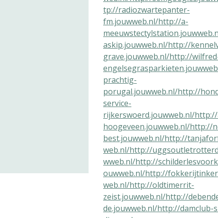
tp://radiozwartepanter-
fm.jouwweb.nl/
http://a-
meeuwstectylstation.jouwweb.n
askip.jouwweb.nl/
http://kennel
grave.jouwweb.nl/
http://wilfre
engelsegrasparkieten.jouwweb.
prachtig-
porugal.jouwweb.nl/
http://hon
service-
rijkerswoerd.jouwweb.nl/
http:/
hoogeveen.jouwweb.nl/
http://
best.jouwweb.nl/
http://tanjafo
web.nl/
http://uggsoutletrotter
wweb.nl/
http://schilderlesvoork
ouwweb.nl/
http://fokkerijtinke
web.nl/
http://oldtimerrit-
zeist.jouwweb.nl/
http://debend
de.jouwweb.nl/
http://damclub-