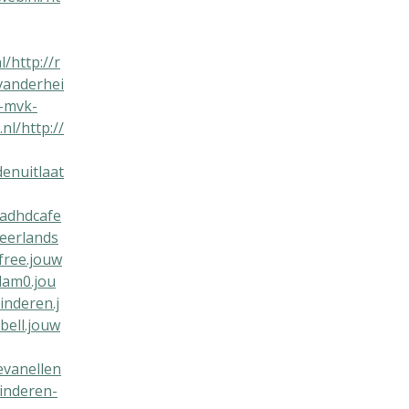
l/
http://r
vanderhei
d-mvk-
nl/
http://
denuitlaat
/adhdcafe
neerlands
rfree.jouw
dam0.jou
inderen.j
rbell.jouw
evanellen
sinderen-