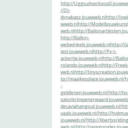
http://Uggsuitverkoop0.jouwwe
//Dj-
dynabasz.jouwweb.nl
http://Jow
wweb.nl
http://Modelbouwkuns
web.nl
http://Ballonartiesten.j
http://Ballon-
webwinkels.jouwweb.nl
http://G
iest.jouwweb.nl
http://Pv-t-
ackertje.jouwweb.nl
http://Ballo
rolando.jouwweb.nl
http://Free
web.nl
http://tinyscreation.jouw
tp://maaikesplace.jouwweb.nl/
h
-
geldlenen.jouwweb.nl/
http://h
salonkrimpenerwaard.jouwweb.
decaviahangout.jouwweb.nl/
htt
vaals.jouwweb.nl/
http://hvdmusi
jouwweb.nl/
http://libertysridin
web.nl/
http://semgoogles.jouw