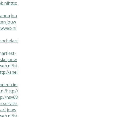
b.nl
http:
ianna.jou
ten.jouw
ouwweb.nl
oochelart
nartiest-
kske.jouw
web.nl/
ht
ttp://snel
ondentrim
nl/
http://
p://hsv68
cservice.
gart.jouw
web.nl/
ht